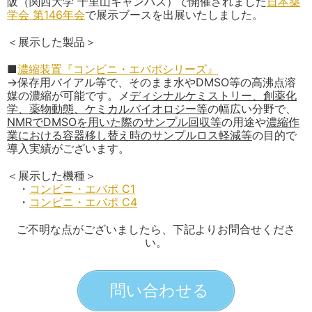
阪（関西大学 千里山キャンパス）で開催されました
日本薬
学会 第146年会
で展示ブースを出展いたしました。
＜展示した製品＞
■
濃縮装置『コンビニ・エバポシリーズ』
→保存用バイアル等で、そのまま水やDMSO等の高沸点溶
媒の濃縮が可能です。メ
ディシナルケミストリー、創薬化
学、薬物動態、
ケミカルバイオロジー等
の幅広い分野で、
NMRでDMSOを用いた際のサンプル回収等
の用途や
濃縮作
業における容器移し替え時のサンプルロス軽減等
の目的で
導入実績がございます。
＜展示した機種＞
・
コンビニ・エバポ C1
・
コンビニ・エバポ C4
ご不明な点がございましたら、下記よりお問合せくださ
い。
問い合わせる