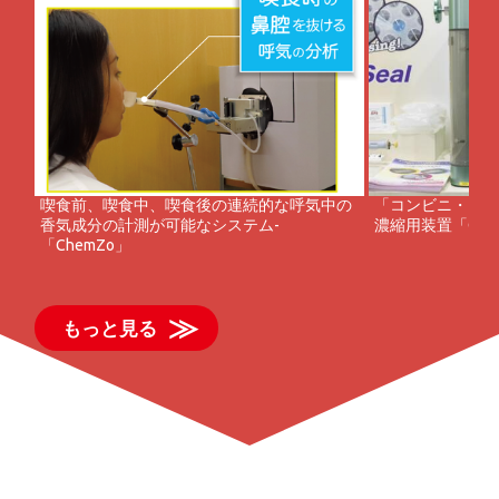
喫食前、喫食中、喫食後の連続的な呼気中の
「コンビニ・エバ
香気成分の計測が可能なシステム-
濃縮用装置「C１
「ChemZo」
もっと見る