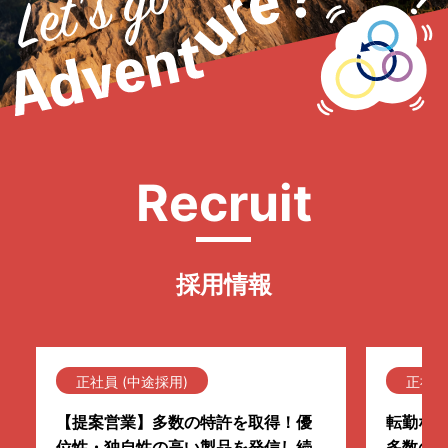
採用情報
正社員 (中途採用)
正社員
【提案営業】多数の特許を取得！優
転勤な
位性・独自性の高い製品を発信し続
多数の